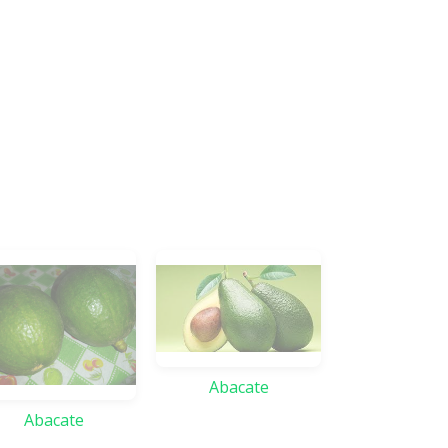
Abacate
Abacate
Abacat